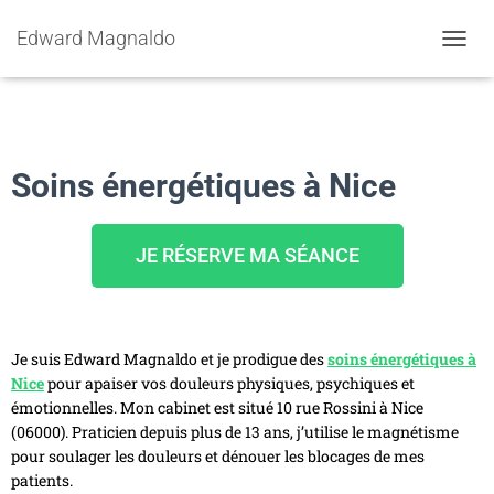
Edward Magnaldo
O
U
V
R
I
R
Soins énergétiques à Nice
/
F
E
R
JE RÉSERVE MA SÉANCE
M
E
R
L
A
Je suis Edward Magnaldo et je prodigue des
soins énergétiques à
N
Nice
pour apaiser vos douleurs physiques, psychiques et
A
émotionnelles. Mon cabinet est situé 10 rue Rossini à Nice
V
(06000). Praticien depuis plus de 13 ans, j’utilise le magnétisme
I
pour soulager les douleurs et dénouer les blocages de mes
G
A
patients.