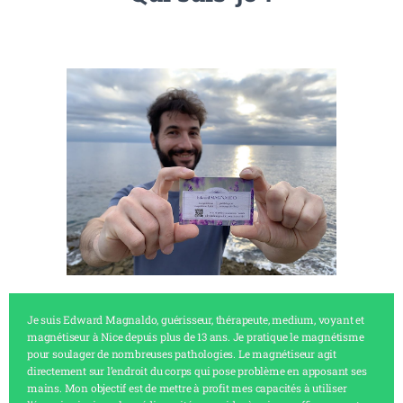
Je suis Edward Magnaldo, guérisseur, thérapeute, medium, voyant et
magnétiseur à Nice depuis plus de 13 ans. Je pratique le magnétisme
pour soulager de nombreuses pathologies. Le magnétiseur agit
directement sur l’endroit du corps qui pose problème en apposant ses
mains. Mon objectif est de mettre à profit mes capacités à utiliser