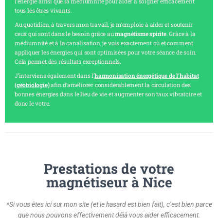
l’énergie ainsi que la médiumnité pour aider à soigner efficacement
tous les êtres vivants.
Au quotidien, à travers mon travail, je m’emploie à aider et soutenir
ceux qui sont dans le besoin grâce au
magnétisme spirite
. Grâce à la
médiumnité et à la canalisation, je vois exactement où et comment
appliquer les énergies qui sont optimisées pour votre séance de soin.
Cela permet des résultats exceptionnels.
J’interviens également dans l’
harmonisation énergétique de l’habitat
(
géobiologie)
afin d’améliorer considérablement la circulation des
bonnes énergies dans le lieu de vie et augmenter son taux vibratoire et
donc le votre.
Prestations de votre
magnétiseur à Nice
*Si vous êtes ici sur mon site (et le hasard est bien fait), c’est bien parce
que nous pouvons effectivement
déjà vous aider
efficacement.