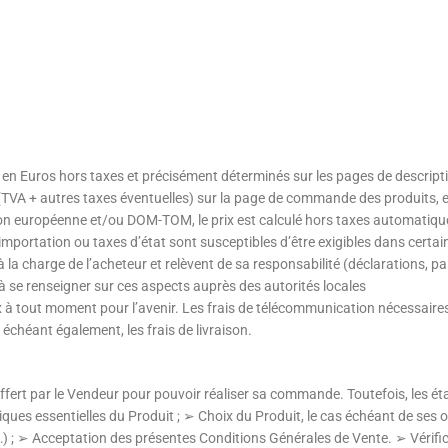
s en Euros hors taxes et précisément déterminés sur les pages de descript
(TVA + autres taxes éventuelles) sur la page de commande des produits, e
Union européenne et/ou DOM-TOM, le prix est calculé hors taxes automatiq
’importation ou taxes d’état sont susceptibles d’être exigibles dans certai
 la charge de l’acheteur et relèvent de sa responsabilité (déclarations, p
 à se renseigner sur ces aspects auprès des autorités locales
ix à tout moment pour l’avenir. Les frais de télécommunication nécessaire
s échéant également, les frais de livraison.
offert par le Vendeur pour pouvoir réaliser sa commande. Toutefois, les é
iques essentielles du Produit ; ➢ Choix du Produit, le cas échéant de ses 
se…) ; ➢ Acceptation des présentes Conditions Générales de Vente. ➢ Vérifi