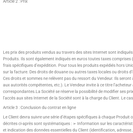
Article 2 : Prix
Les prix des produits vendus au travers des sites Internet sont indiqué
Produits. Ils sont également indiqués en euros toutes taxes comprises 
frais spécifiques d’expédition. Pour tous les produits expédiés hors 
sur la facture. Des droits de douane ou autres taxes locales ou droits d
Ces droits et sommes ne relèvent pas du ressort du Vendeur. Ils seront à
aux autorités compétentes, etc.). Le Vendeur invite à ce titre l’acheteur
correspondantes.La Société se réserve la possibilité de modifier ses pr
l’accès aux sites Internet de la Société sont à la charge du Client. Le ca
Article 3 : Conclusion du contrat en ligne
Le Client devra suivre une série d’étapes spécifiques à chaque Produit 
décrites ci-après sont systématiques : ➢ Information sur les caractérist
et indication des données essentielles du Client (identification, adres