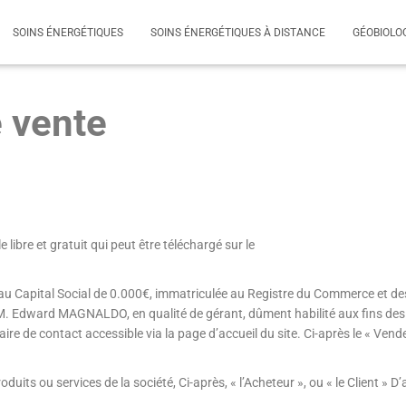
SOINS ÉNERGÉTIQUES
SOINS ÉNERGÉTIQUES À DISTANCE
GÉOBIOLO
 vente
libre et gratuit qui peut être téléchargé sur le
, au Capital Social de 0.000€, immatriculée au Registre du Commerce et de
M. Edward MAGNALDO, en qualité de gérant, dûment habilité aux fins des
aire de contact accessible via la page d’accueil du site. Ci-après le « Vend
its ou services de la société, Ci-après, « l’Acheteur », ou « le Client » D’