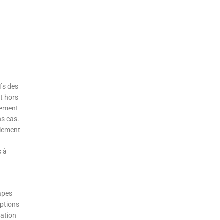
ifs des
t hors
uement
ns cas.
aiement
s à
tapes
options
cation