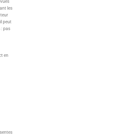
évues
ant les
ateur
il peut
 : pas
ct en
ésentes