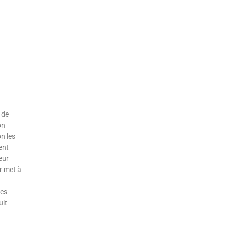
 de
on
n les
ent
eur
r met à
les
uit