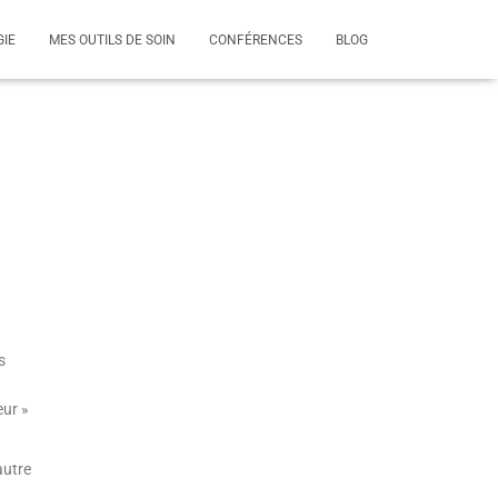
GIE
MES OUTILS DE SOIN
CONFÉRENCES
BLOG
s
eur »
autre