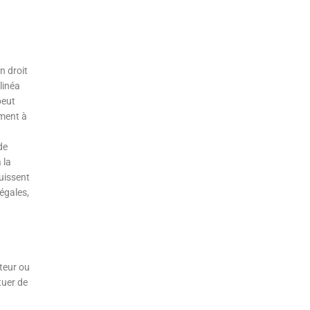
n droit
alinéa
peut
ément à
de
 la
puissent
égales,
teur ou
tuer de