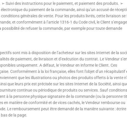
 ➢ Suivi des instructions pour le paiement, et paiement des produits. ➢
er électronique du paiement de la commande, ainsi qu’un accusé de récept
onditions générales de vente. Pour les produits livrés, cette livraison se 
mande, et conformément à l’article 1316-1 du Code civil, le Client s’engage
 la possibilité de refuser la commande, par exemple pour toute demande
pectifs sont mis à disposition de l’acheteur sur les sites Internet de la soc
modalités de paiement, de livraison et d’exécution du contrat. Le Vendeur s’
ponibles uniquement. A défaut, le Vendeur en informe le Client. Ces
ise. Conformément à la loi française, elles font l’objet d’un récapitulatif 
viennent que les illustrations ou photos des produits offerts à la vente n
nsi que leurs prix est précisée sur les sites Internet de la Société, ainsi qu
ourniture continue ou périodique de produits ou services. Sauf condition
ement à la personne physique signataire de la commande (ou la personne tit
s en matière de conformité et de vices cachés, le Vendeur rembourse ou
de. Le remboursement peut être demandé de la manière suivante : écrire
 bas de la page.