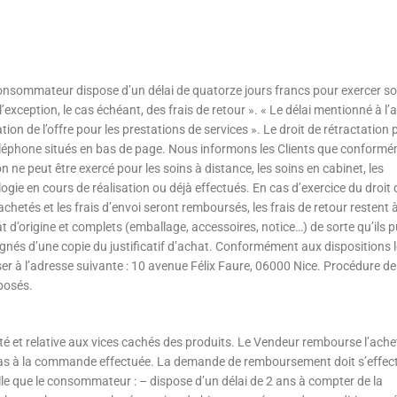
onsommateur dispose d’un délai de quatorze jours francs pour exercer so
l’exception, le cas échéant, des frais de retour ». « Le délai mentionné à l’
ion de l’offre pour les prestations de services ». Le droit de rétractation 
 téléphone situés en bas de page. Nous informons les Clients que conform
n ne peut être exercé pour les soins à distance, les soins en cabinet, les
gie en cours de réalisation ou déjà effectués. En cas d’exercice du droit 
chetés et les frais d’envoi seront remboursés, les frais de retour restent à
t d’origine et complets (emballage, accessoires, notice…) de sorte qu’ils 
pagnés d’une copie du justificatif d’achat. Conformément aux dispositions l
ser à l’adresse suivante : 10 avenue Félix Faure, 06000 Nice. Procédure de
posés.
é et relative aux vices cachés des produits. Le Vendeur rembourse l’ache
s à la commande effectuée. La demande de remboursement doit s’effec
lle que le consommateur : – dispose d’un délai de 2 ans à compter de la