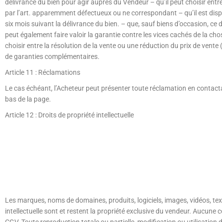
délivrance du bien pour agir auprès du Vendeur – qu’il peut choisir ent
par l’art. apparemment défectueux ou ne correspondant – qu’il est disp
six mois suivant la délivrance du bien. – que, sauf biens d’occasion, 
peut également faire valoir la garantie contre les vices cachés de la chos
choisir entre la résolution de la vente ou une réduction du prix de vent
de garanties complémentaires.
Article 11 : Réclamations
Le cas échéant, l’Acheteur peut présenter toute réclamation en contact
bas de la page.
Article 12 : Droits de propriété intellectuelle
Les marques, noms de domaines, produits, logiciels, images, vidéos, tex
intellectuelle sont et restent la propriété exclusive du vendeur. Aucune c