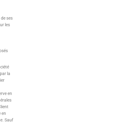
 de ses
ur les
posés
ciété
par la
ier
erve en
nérales
lient
e en
ge. Sauf