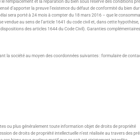
re le remplacement et la réparation du bien sous réserve des conditions pr
ensé d’apporter la preuve l’existence du défaut de conformité du bien dur
ce délai sera porté à 24 mois à compter du 18 mars 2016 – que le consomm
e vendue au sens de l’article 1641 du code civil et, dans cette hypothèse, 
e (dispositions des articles 1644 du Code Civil). Garanties complémentaires
ant la société au moyen des coordonnées suivantes : formulaire de conta
tes ou plus généralement toute information objet de droits de propriété
ession de droits de propriété intellectuelle n’est réalisée au travers des pr