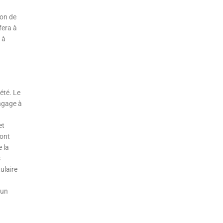
ion de
fera à
 à
iété. Le
engage à
et
’ont
e la
s
ulaire
 un