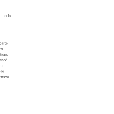
on et la
carte
es
ations
lancé
 et
 le
alement