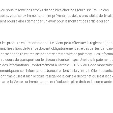
 ou sous réserve des stocks disponibles chez nos fournisseurs. En cas
rables, vous serez immédiatement prévenu des délais prévisibles de livrais
ent pourra alors demander un avoir pour le montant de l’article ou son
les produits en précommande. Le Client peut effectuer le règlement par 
iciliées hors de France doivent obligatoirement être des cartes bancair
 carte bancaire est réalisé par notre prestataire de paiement. Les inform
s au cours du transport sur le réseau sécurisé https. Une fois le paiement 
ion des informations. Conformément à l’article L. 132-2 du Code monétaire
mmuniquant ses informations bancaires lors de la vente, le Client autorise
firme qu’il est bien le titulaire légal de la carte à débiter et qu’il est lég
 la carte, la Vente est immédiatement résolue de plein droit et la commande