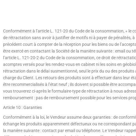
Conformément à l’article L. 121-20 du Code de la consommation, « le c
de rétractation sans avoir à justifier de motifs ni à payer de pénalités, à 
précédent court à compter de la réception pour les biens ou de l’acceptat
être exercé en contactant la Société de la manière suivante : email ou
l’article L. 121-20-2 du Code de la consommation, ce droit de rétractatio
acomptes versés pour les rendez-vous en cabinet ni les soins en géobiolo
rétractation dans le délai susmentionné, seul le prix du ou des produits a
charge du Client. Les retours des produits sont à effectuer dans leur éta
être recommercialisés à l’état neuf ; ils doivent si possible être accom
vous trouverez ci-après le formulaire-type de rétractation à nous adres
remboursement : pas de remboursement possible pour les services pro
Article 10 : Garanties
Conformément à la loi, le Vendeur assume deux garanties : de conformit
échange les produits apparemment défectueux ou ne correspondant pa
la manière suivante : contact par email ou téléphone. Le Vendeur rappe