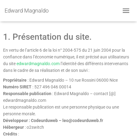
Edward Magnaldo
Mentions légales
O
U
V
R
1. Présentation du site.
I
R
En vertu de l’article 6 de la loi n° 2004-575 du 21 juin 2004 pour la
/
F
confiance dans l’économie numérique, il est précisé aux utilisateurs
E
du site
edwardmagnaldo.com
l’identité des différents intervenants
R
dans le cadre de sa réalisation et de son suivi :
M
E
Propriétaire
: Edward Magnaldo – 10 rue Rossini 06000 Nice
R
Numéro SIRET
: 527 496 046 00014
L
Responsable publication
: Edward Magnaldo – contact [@]
A
edwardmagnaldo.com
N
Le responsable publication est une personne physique ou une
A
personne morale.
V
I
Développeur : Codeurduweb – leo@codeurduweb.fr
G
Hébergeur
: o2switch
A
Crédits
: